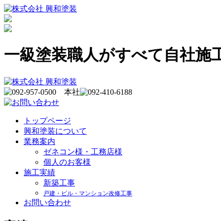
一級塗装職人がすべて自社施
トップページ
興和塗装について
業務案内
ゼネコン様・工務店様
個人のお客様
施工実績
新築工事
戸建・ビル・マンション改修工事
お問い合わせ