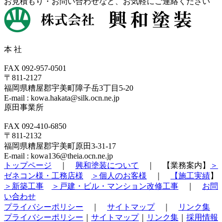
お見積もり・お問い合わせなど、お気軽にご連絡ください
本 社
FAX 092-957-0501
〒811-2127
福岡県糟屋郡宇美町障子岳3丁目5-20
E-mail : kowa.hakata@silk.ocn.ne.jp
原田事業所
FAX 092-410-6850
〒811-2132
福岡県糟屋郡宇美町原田3-31-17
E-mail : kowa136@theia.ocn.ne.jp
トップページ
｜
興和塗装について
｜ 【業務案内】
＞
ゼネコン様・工務店様
＞個人のお客様
｜
【施工実績
】
＞新築工事
＞戸建・ビル・マンション改修工事
｜
お問
い合わせ
プライバシーポリシー
｜
サイトマップ
｜
リンク集
プライバシーポリシー
｜
サイトマップ
｜
リンク集
｜
採用情報