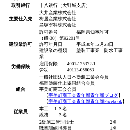
取引銀行
十八銀行（大野城支店）
大井産業株式会社
主要仕入先
梅居産業株式会社
島塚塗料株式会社
許可番号 福岡県知事許可
（般-30）第92201号
建設業許可
許可年月日 平成30年12月28日
建設業の種類 塗装工事業 防水工事
業
雇用保険 4001-125372-1
労働保険
労災 40113-056063
一般社団法人日本塗装工業会会員
福岡塗装仕上協同組合会員
組合
宇美町商工会会員
【
宇美町商工会青年部青年部ブログ
】
【
宇美町商工会青年部青年部Facebook
】
本工 １３名
従業員
総務 ３名
2級施工管理技士
2名
職業訓練指導員
1名